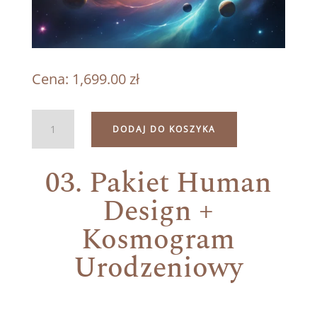
Cena:
1,699.00
zł
ilość
DODAJ DO KOSZYKA
03.
Pakiet
03. Pakiet Human
Human
Design
Design +
+
Kosmogram
Kosmogram
Urodzeniowy
Urodzeniowy