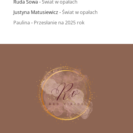
Ruda Sowa
-
Świat w opałach
Justyna Matusiewicz
-
Świat w opałach
Paulina
-
Przesłanie na 2025 rok