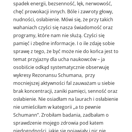
spadek energii, bezsenność, lęk, nerwowość,
chęć prowokacji innych. Bóle i zawroty głowy,
nudności, osłabienie. Mówi się, że przy takich
wahaniach czyści się nasza świadomość oraz
programy, które nam nie służą. Czyści się
pamięć i zbędne informacje. I o ile zdaję sobie
sprawę z tego, że być może nie do końca jest to
temat przyjazny dla ucha naukowców – ja
osobiście odkąd systematycznie obserwuję
wykresy Rezonansu Schumana,
przy
mocniejszej aktywności fal zauważam u siebie
brak koncentracji, zaniki pamięci, senność oraz
osłabienie. Nie osiadłam na laurach i osłabienie
nie umieściłam w kategorii „a to pewnie
Schumann”. Zrobiłam badania, zadbałam o
sprawdzenie mojego zdrowia pod katem
niedogodności, jakie się pojawiały i nic nie