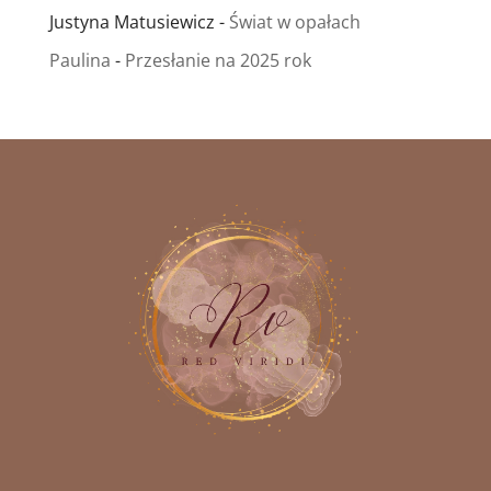
Justyna Matusiewicz
-
Świat w opałach
Paulina
-
Przesłanie na 2025 rok